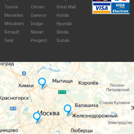
Toyota
Citroen
Great Wall
Mersedes
Daewoo
Honda
Mitsubishi
Dodge
Hyundai
Renault
Nissan
Skoda
Seat
Peugeot
Suzuki