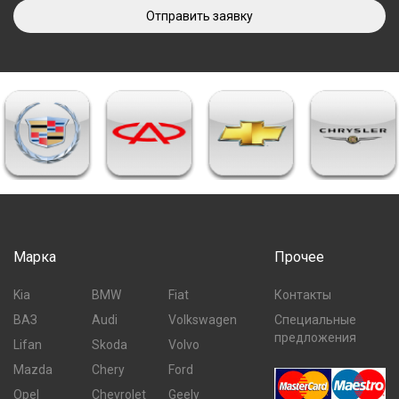
Отправить заявку
Марка
Прочее
Kia
BMW
Fiat
Контакты
ВАЗ
Audi
Volkswagen
Специальные
предложения
Lifan
Skoda
Volvo
Mazda
Chery
Ford
Opel
Chevrolet
Geely