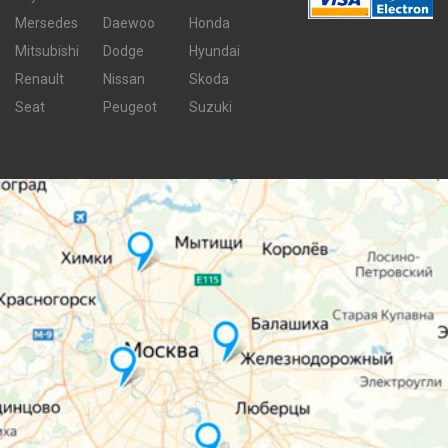
Mersedes
Daewoo
Honda
Mitsubishi
Dodge
Hyundai
Renault
Nissan
Skoda
Seat
Peugeot
Suzuki