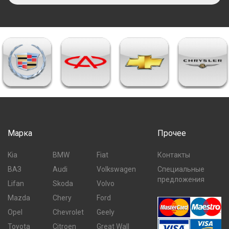
Марка
Прочее
Kia
BMW
Fiat
Контакты
ВАЗ
Audi
Volkswagen
Специальные
предложения
Lifan
Skoda
Volvo
Mazda
Chery
Ford
Opel
Chevrolet
Geely
Toyota
Citroen
Great Wall